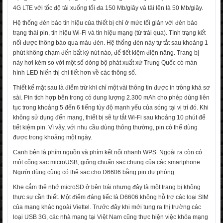
4G LTE với tốc độ tải xuống tối đa 150 Mb/giây và tải lên là 50 Mb/giây.
Hệ thống đèn báo tín hiệu của thiết bị chỉ ở mức tối giản với đèn báo
trạng thái pin, tín hiệu Wi-Fi và tín hiệu mạng (từ trái qua). Tình trạng kết
nối được thông báo qua màu đèn. Hệ thống đèn này tự tắt sau khoảng 1
phút không chạm đến bất kỳ nút nào, để tiết kiệm điện năng. Trang bị
này hơi kém so với một số dòng bộ phát xuất xứ Trung Quốc có màn
hình LED hiển thị chi tiết hơn về các thông số.
Thiết kế mặt sau là điểm trừ khi chỉ một vài thông tin được in trông khá sơ
sài. Pin tích hợp bên trong có dung lượng 2.300 mAh cho phép dùng liên
tục trong khoảng 5 đến 6 tiếng tùy độ mạnh yếu của sóng tại vị trí đó. Khi
không sử dụng đến mạng, thiết bị sẽ tự tắt Wi-Fi sau khoảng 10 phút để
tiết kiệm pin. Vì vậy, với nhu cầu dùng thông thường, pin có thể dùng
được trong khoảng một ngày.
Cạnh bên là phím nguồn và phím kết nối nhanh WPS. Ngoài ra còn có
một cổng sạc microUSB, giống chuẩn sạc chung của các smartphone.
Người dùng cũng có thể sạc cho D6606 bằng pin dự phòng.
Khe cắm thẻ nhớ microSD ở bên trái nhưng đây là một trang bị không
thực sự cần thiết. Một điểm đáng tiếc là D6606 không hỗ trợ các loại SIM
của mạng khác ngoài Viettel. Trước đây khi mới tung ra thị trường các
loại USB 3G, các nhà mạng tại Việt Nam cũng thực hiện việc khóa mạng