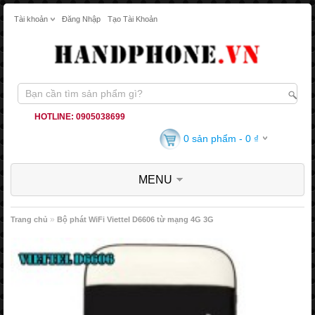
Tài khoản
Đăng Nhập
Tạo Tài Khoản
HOTLINE: 0905038699
0 sản phẩm - 0 ₫
MENU
»
Trang chủ
Bộ phát WiFi Viettel D6606 từ mạng 4G 3G