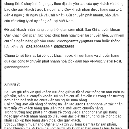
chúng tôi sẽ chuyển hàng ngay theo địa chỉ yêu cầu của quý khách và thông
báo cho quý khách trước khi gửi hàng.Quý khách nhận được hàng sau từ 1
đến 4 ngày (Trừ ngày Lễ và Chủ Nhật). Gửi chuyển phát nhanh, bảo đảm
của các công ty có uy hàng đầu tại Việt Nam.
Để quý khách nhận hàng trong thời gian sớm nhất: Sau Khi chuyển khoản
Quý Khách cần scan, fax hoặc chụp hình ngay biên lai chuyển tiền, uỷ nhiệm
hoặc thông
chi của ngân hàng gửi vào email:
didongcamtay@gmail.com
báo đến số:
024.39066699 / 0905038699
Chúng tôi sẽ liên lạc lại với quý khách trước khi gửi hàng và chuyển hàng
qua các công ty chuyển phát nhanh hoả tốc - đảm bảo VNPost, Viettel Post,
giaohangnhanh...
Xin lưu ý:
Sau khi gửi tiền xin quý khách vui lòng giữ lại tất cả các thông tin như biên lai
gửi tiền, biên lai chuyển khoản, uỷ nhiêm chi để làm căn cứ trong các trường
hợp hàng hoá thất lạc chưa đến tay người mua hàng …
Chỉ những đơn đặt hàng có thông tin liên lạc được Handphone.vn xác nhận
trực tiếp với khách hàng qua điện thoại mới được chuyển hàng.
Trong trường hợp phát sinh chậm trễ trong việc Handphone.vn gửi hàng
hoặc quý khách nhận hàng do điều kiện đặc biệt thì chúng tôi sẽ thông báo
khẩn cấp kịp thời bằng điện thoại cho quý khách.
Với quý khách mua hàng Online từ xa xin vui lòng kiểm tra kỹ sản phẩm,
hàng khuyến mãi đi kèm (nếu có) trước khi ký nhận bàn giao từ bưu tá giao