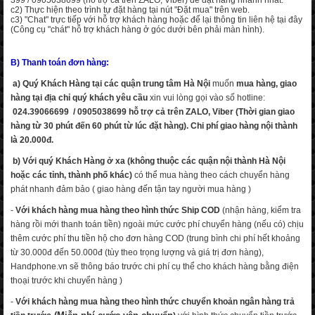
399 / 0905038699 (hỗ trợ cả trên ZALO, Viber) để đặt hàng nhanh nhất.
c2) Thực hiện theo trình tự đặt hàng tại nút "Đặt mua" trên web.
c3) "Chat" trực tiếp với hỗ trợ khách hàng hoặc để lại thông tin liên hệ tại đây
(Công cụ "chát" hỗ trợ khách hàng ở góc dưới bên phải màn hình).
B) Thanh toán đơn hàng:
a) Quý
Khách Hàng tại các quận trung tâm Hà Nội
muốn
mua hàng, giao
hàng tại địa chỉ quý khách yêu cầu
xin vui lòng gọi vào số hotline:
024.39066699 / 0905038699 hỗ trợ cả trên ZALO, Viber (Thời gian giao
hàng từ 30 phút đến 60 phút từ lúc đặt hàng). Chi phí giao hàng nội thành
là 20.000đ.
b) Với quý Khách Hàng ở xa (không thuộc các quận nội thành Hà Nội
hoặc các tỉnh, thành phố khác)
có thể mua hàng theo cách chuyển hàng
phát nhanh đảm bảo ( giao hàng đến tận tay người mua hàng )
-
Với khách hàng mua hàng theo hình thức Ship COD
(nhận hàng, kiểm tra
hàng rồi mới thanh toán tiền) ngoài mức cước phí chuyển hàng (nếu có) chịu
thêm cước phí thu tiền hộ cho đơn hàng COD (trung bình chi phí hết khoảng
từ 30.000đ đến 50.000đ (tùy theo trọng lượng và giá trị đơn hàng),
Handphone.vn sẽ thông báo trước chi phí cụ thể cho khách hàng bằng điện
thoại trước khi chuyển hàng )
-
Với khách hàng mua hàng theo hình thức chuyển khoản ngân hàng trả