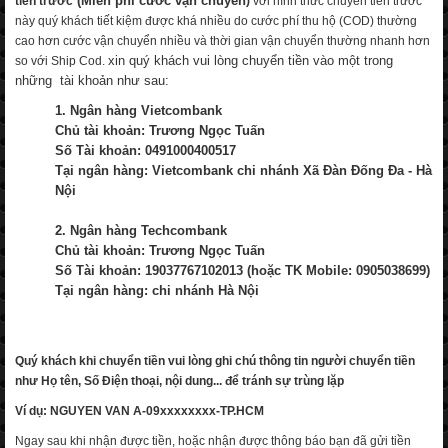
(Miễn phí cước vận chuyển
tiền trước
)
với hình thức chuyển tiền trước
này quý khách tiết kiệm được khá nhiều do cước phí thu hộ (COD) thường
cao hơn cước vận chuyển nhiều và thời gian vận chuyển thường nhanh hơn
xin quý khách vui lòng chuyển tiền vào một trong
so với Ship Cod.
những tài khoản như sau:
1. Ngân hàng Vietcombank
Chủ tài khoản: Trương Ngọc Tuấn
Số Tài khoản: 0491000400517
Tại ngân hàng: Vietcombank chi nhánh Xã Đàn Đống Đa - Hà
Nội
2. Ngân hàng Techcombank
Chủ tài khoản: Trương Ngọc Tuấn
Số Tài khoản: 19037767102013 (hoặc TK Mobile: 0905038699)
Tại ngân hàng: chi nhánh Hà Nội
Quý khách khi chuyển tiền vui lòng ghi chú thông tin người chuyển tiền
như Họ tên, Số Điện thoại, nội dung... để tránh sự trùng lặp
Ví dụ: NGUYEN VAN A-09xxxxxxxx-TP.HCM
Ngay sau khi nhận được tiền, hoặc nhận được thông báo bạn đã gửi tiền