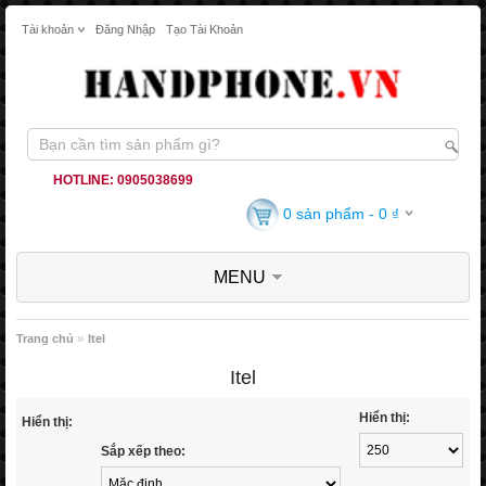
Tài khoản
Đăng Nhập
Tạo Tài Khoản
HOTLINE: 0905038699
0 sản phẩm - 0 ₫
MENU
»
Trang chủ
Itel
Itel
Hiển thị:
Hiển thị:
Sắp xếp theo: