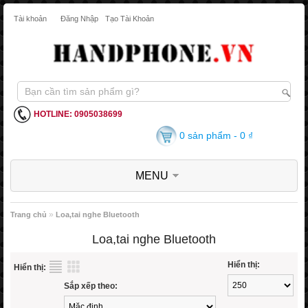
Tài khoản
Đăng Nhập
Tạo Tài Khoản
HOTLINE: 0905038699
0 sản phẩm - 0 ₫
MENU
»
Trang chủ
Loa,tai nghe Bluetooth
Loa,tai nghe Bluetooth
Hiển thị:
Hiển thị:
Sắp xếp theo: