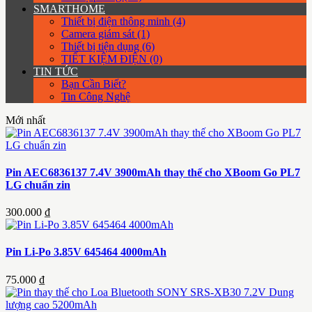
SMARTHOME
Thiết bị điện thông minh (4)
Camera giám sát (1)
Thiết bị tiện dụng (6)
TIẾT KIỆM ĐIỆN (0)
TIN TỨC
Bạn Cần Biết?
Tin Công Nghệ
Mới nhất
Pin AEC6836137 7.4V 3900mAh thay thế cho XBoom Go PL7
LG chuẩn zin
300.000 ₫
Pin Li-Po 3.85V 645464 4000mAh
75.000 ₫