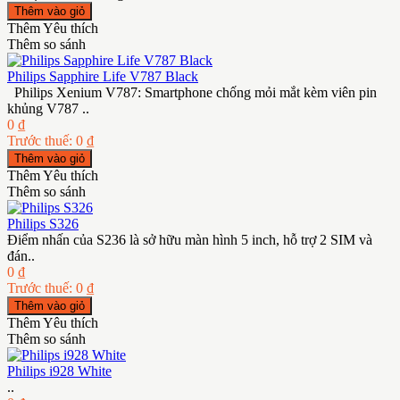
Thêm Yêu thích
Thêm so sánh
Philips Sapphire Life V787 Black
Philips Xenium V787: Smartphone chống mỏi mắt kèm viên pin
khủng V787 ..
0 ₫
Trước thuế: 0 ₫
Thêm Yêu thích
Thêm so sánh
Philips S326
Điểm nhấn của S236 là sở hữu màn hình 5 inch, hỗ trợ 2 SIM và
đán..
0 ₫
Trước thuế: 0 ₫
Thêm Yêu thích
Thêm so sánh
Philips i928 White
..