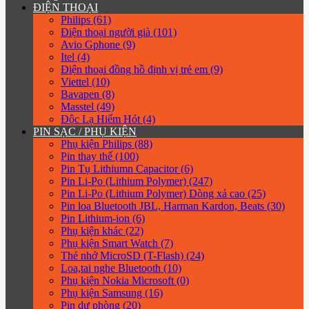
ĐIỆN THOẠI
Philips (61)
Điện thoại người già (101)
Avio Gphone (9)
Itel (4)
Điện thoại đồng hồ định vị trẻ em (9)
Viettel (10)
Bavapen (8)
Masstel (49)
Độc Lạ Hiếm Hót (4)
PIN SẠC / PHỤ KIỆN
Phụ kiện Philips (88)
Pin thay thế (100)
Pin Tụ Lithiumn Capacitor (6)
Pin Li-Po (Lithium Polymer) (247)
Pin Li-Po (Lithium Polymer) Dòng xả cao (25)
Pin loa Bluetooth JBL, Harman Kardon, Beats (30)
Pin Lithium-ion (6)
Phụ kiện khác (22)
Phụ kiện Smart Watch (7)
Thẻ nhớ MicroSD (T-Flash) (24)
Loa,tai nghe Bluetooth (10)
Phụ kiện Nokia Microsoft (0)
Phụ kiện Samsung (16)
Pin dự phòng (20)