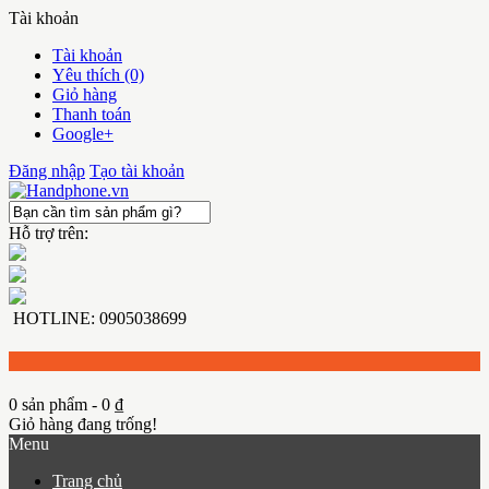
Tài khoản
Tài khoản
Yêu thích (0)
Giỏ hàng
Thanh toán
Google+
Đăng nhập
Tạo tài khoản
Hỗ trợ trên:
HOTLINE: 0905038699
0 sản phẩm - 0 ₫
Giỏ hàng đang trống!
Menu
Trang chủ