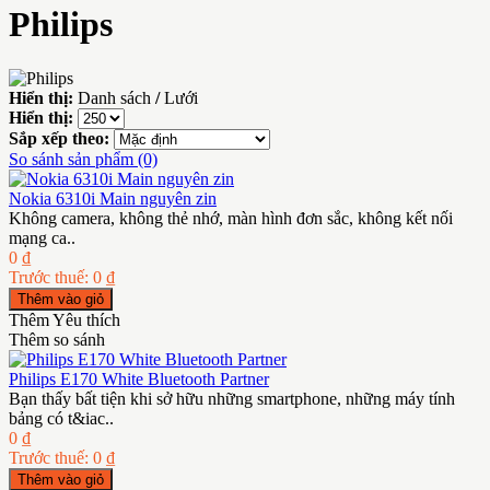
Philips
Hiển thị:
Danh sách
/
Lưới
Hiển thị:
Sắp xếp theo:
So sánh sản phẩm (0)
Nokia 6310i Main nguyên zin
Không camera, không thẻ nhớ, màn hình đơn sắc, không kết nối
mạng ca..
0 ₫
Trước thuế: 0 ₫
Thêm Yêu thích
Thêm so sánh
Philips E170 White Bluetooth Partner
Bạn thấy bất tiện khi sở hữu những smartphone, những máy tính
bảng có t&iac..
0 ₫
Trước thuế: 0 ₫