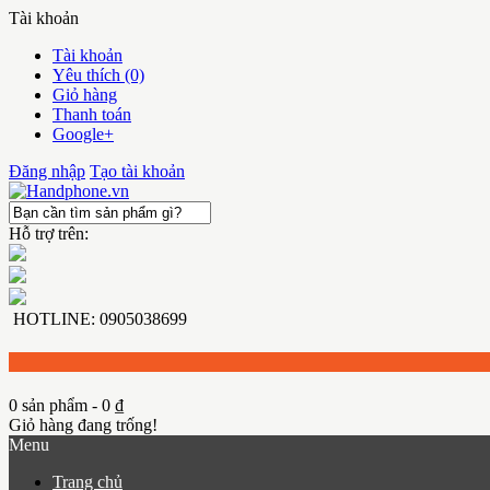
Tài khoản
Tài khoản
Yêu thích (0)
Giỏ hàng
Thanh toán
Google+
Đăng nhập
Tạo tài khoản
Hỗ trợ trên:
HOTLINE: 0905038699
0 sản phẩm - 0 ₫
Giỏ hàng đang trống!
Menu
Trang chủ