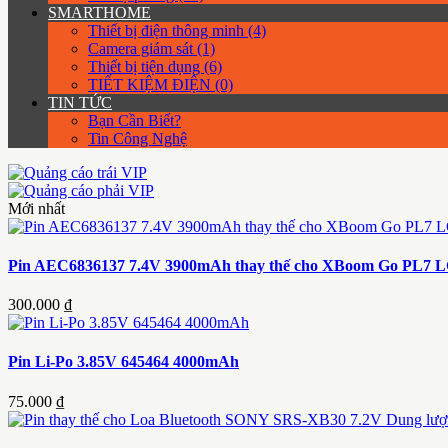
SMARTHOME
Thiết bị điện thông minh (4)
Camera giám sát (1)
Thiết bị tiện dụng (6)
TIẾT KIỆM ĐIỆN (0)
TIN TỨC
Bạn Cần Biết?
Tin Công Nghệ
Mới nhất
Pin AEC6836137 7.4V 3900mAh thay thế cho XBoom Go PL7 L
300.000 ₫
Pin Li-Po 3.85V 645464 4000mAh
75.000 ₫