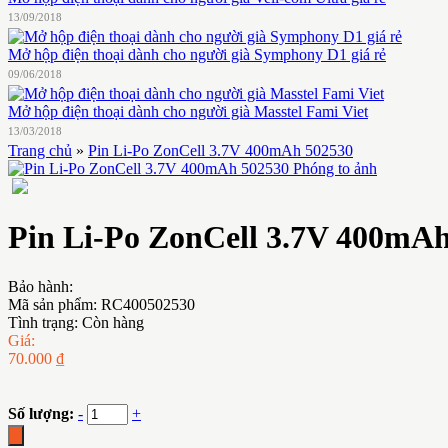
13/09/2018
Mở hộp điện thoại dành cho người già Symphony D1 giá rẻ
09/06/2018
Mở hộp điện thoại dành cho người già Masstel Fami Viet
13/03/2018
Trang chủ
»
Pin Li-Po ZonCell 3.7V 400mAh 502530
Phóng to ảnh
Pin Li-Po ZonCell 3.7V 400mA
Bảo hành:
Mã sản phẩm:
RC400502530
Tình trạng:
Còn hàng
Giá:
70.000 ₫
Số lượng:
-
+