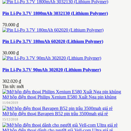
Pin Li-Po 3.7V 1800mAh 3032130 (Lithium Polymer)
70.000 ₫
Pin Li-Po 3.7V 180mAh 602020 (Lithium Polymer)
30.000 ₫
Pin Li-Po 3.7V 90mAh 302020 (Lithium Polymer)
302.020 ₫
Tin tức mới
Mở hộp điện thoại Philips Xenium E580 Xuất Nga pin khủng
11/04/2019
Mở hộp điện thoại Bavapen B52 pin trâu 3500mah giá rẻ
15/12/2018
Mở hộp điện thoại dành cho người già Vell-com Ultra giá rẻ