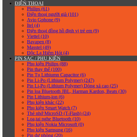
ĐIỆN THOẠI
Philips (61)
Điện thoại người già (101)
Avio Gphone (9)
Itel (4)
Điện thoại đồng hồ định vị trẻ em (9)
Viettel (10)
Bavapen (8)
Masstel (49)
Độc Lạ Hiếm Hót (4)
PIN SẠC / PHỤ KIỆN
Phụ kiện Philips (88)
Pin thay thế (100)
Pin Tụ Lithiumn Capacitor (6)
Pin Li-Po (Lithium Polymer) (247)
Pin Li-Po (Lithium Polymer) Dòng xả cao (25)
Pin loa Bluetooth JBL, Harman Kardon, Beats (30)
Pin Lithium-ion (6)
Phụ kiện khác (22)
Phụ kiện Smart Watch (7)
Thẻ nhớ MicroSD (T-Flash) (24)
Loa,tai nghe Bluetooth (10)
Phụ kiện Nokia Microsoft (0)
Phụ kiện Samsung (16)
Pin dự phòng (20)